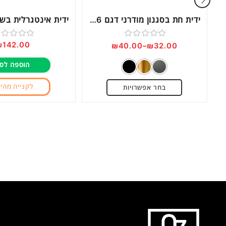
ידית חת בסגנון מודרני דגם 0446
₪
142.00
דורג
דורג
₪
40.00
–
₪
32.00
0
0
הוספה לס
מתוך
מתוך
5
5
לקנייה מהי
בחר אפשרויות