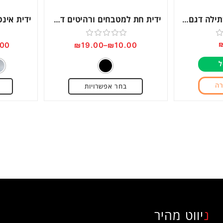
Next
ידית אינטגרלית בשתילה דגם IN1835 אלומיניום
ידית חת למטבחים ורהיטים דגם 5065
דורג
.00
₪
19.00
–
₪
10.00
0
ל
מתוך
5
רה
בחר אפשרויות
ניווט מהיר