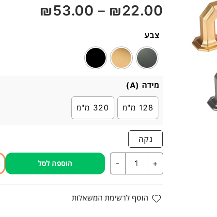
₪
53.00
–
₪
22.00
5
צבע
מידה (A)
128 מ"מ
320 מ"מ
נקה
כמות
-
+
הוספה לסל
של
ידית
גיאומטרית
הוסף לרשימת המשאלות
דגם
5810