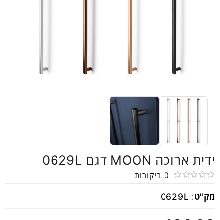
ידית ארוכה MOON דגם 0629L
0
ביקורות
דורג
מק"ט:
0629L
0
מתוך