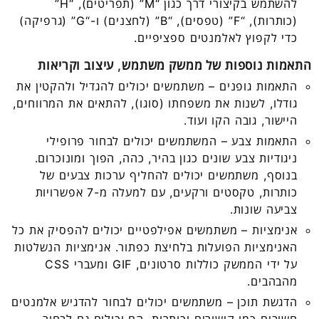
להשתמש בקיצורי דרך כגון “M” (תפריטים), “H”
(כותרות), “F” (טפסים), “B” (לחצנים) ו-“G” (גרפיקה)
כדי לקפוץ לאלמנטים ספציפיים.
התאמות נוספות של ממשק משתמש, עיצוב וקריאות
התאמות גופנים – משתמשים יכולים להגדיל ולהקטין את
גודלו, לשנות את משפחתו (סוגו), להתאים את המרווחים,
היישור, גובה הקו ועוד.
התאמות צבע – המשתמשים יכולים לבחור פרופילי
ניגודיות צבע שונים כגון בהיר, כהה, הפוך ומונוכרום.
בנוסף, משתמשים יכולים להחליף ערכות צבעים של
כותרות, טקסטים ורקעים, עם למעלה מ-7 אפשרויות
צביעה שונות.
אנימציות – משתמשים אפילפטיים יכולים להפסיק את כל
האנימציות הפועלות בלחיצת כפתור. אנימציות הנשלטות
על ידי הממשק כוללות סרטונים, GIF ומעברי CSS
מהבהבים.
הדגשת תוכן – משתמשים יכולים לבחור להדגיש אלמנטים
חשובים כמו קישורים וכותרות. הם יכולים גם לבחור