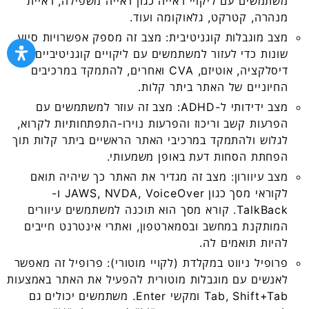
משתמשים עם ליקויי ראייה כגון ראייה משפילה, ראיית
מנהרה, קטרקט, גלאוקומה ועוד.
מצב מוגבלות קוגניטיבית: מצב זה מספק אפשרויות סיוע
שונות כדי לעזור למשתמשים עם ליקויים קוגניטיביים כגון
דיסלקציה, אוטיזם, CVA ואחרים, להתמקד במרכיבים
החיוניים של האתר ביתר קלות.
מצב ידידותי ל-ADHD: מצב זה עוזר למשתמשים עם
הפרעות קשב וריכוז והפרעות נוירו-התפתחותיות לקרוא,
לגלוש ולהתמקד במרכיבי האתר הראשיים ביתר קלות תוך
הפחתת הסחות דעת באופן משמעותי.
מצב עיוורון: מצב זה מגדיר את האתר כך שיהיה תואם
לקוראי מסך כגון JAWS, NVDA, VoiceOver ו-
TalkBack. קורא מסך הוא תוכנה למשתמשים עיוורים
המותקנת במחשב ובסמארטפון, ואתרי אינטרנט חייבים
להיות תואמים לה.
פרופיל ניווט במקלדת (לקויי מוטורי): פרופיל זה מאפשר
לאנשים עם מוגבלות מוטורית להפעיל את האתר באמצעות
Tab, Shift+Tab ומקשי Enter. משתמשים יכולים גם